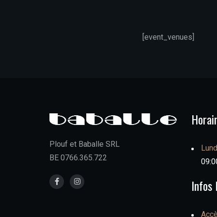
[event_venues]
Horai
Plouf et Baballe SRL
Lund
BE 0766.365.722
09:00
Infos 
Acc