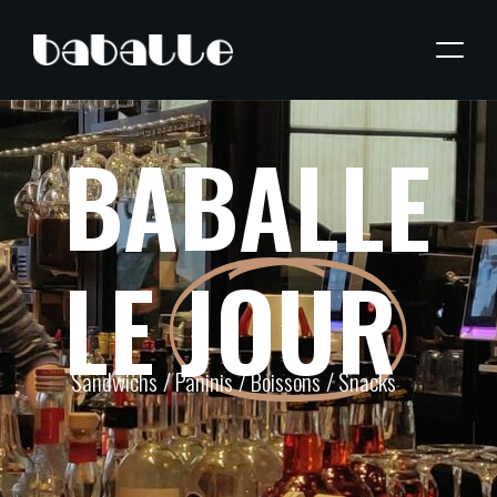
BABALLE
LE
JOUR
Sandwichs / Paninis / Boissons / Snacks