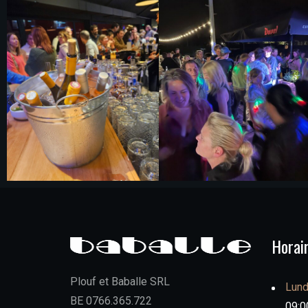
Horai
Plouf et Baballe SRL
Lund
BE 0766.365.722
09:00