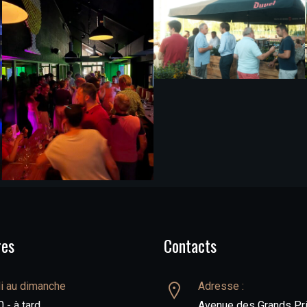
res
Contacts
i au dimanche
Adresse :
 - à tard
Avenue des Grands Pri