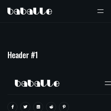
Header
#1