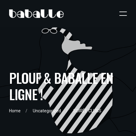
P
L
O
U
F
&
B
A
B
A
L
L
E
E
N
L
I
G
N
E
!
Home
Uncategorized
SOIRÉE CLUBS