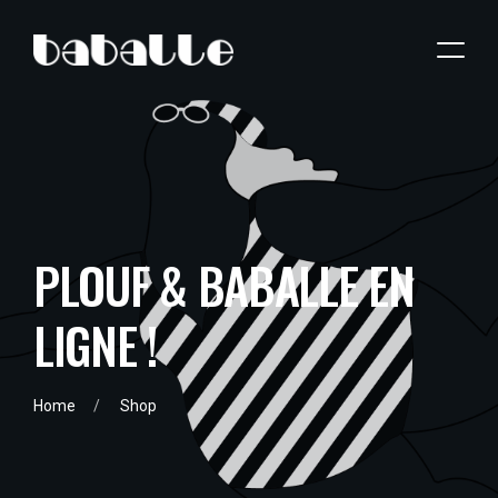
P
L
O
U
F
&
B
A
B
A
L
L
E
E
N
L
I
G
N
E
!
Home
Shop