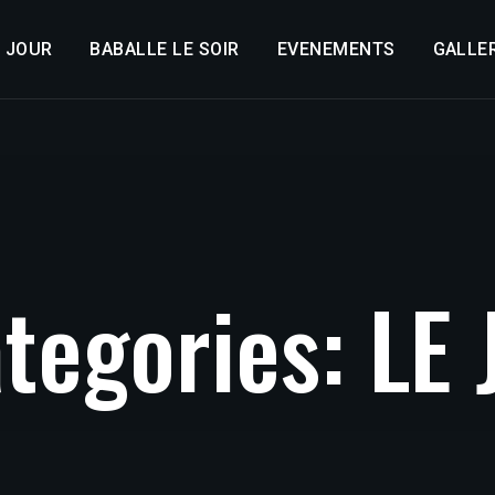
E JOUR
BABALLE LE SOIR
EVENEMENTS
GALLER
a
t
e
g
o
r
i
e
s
:
L
E