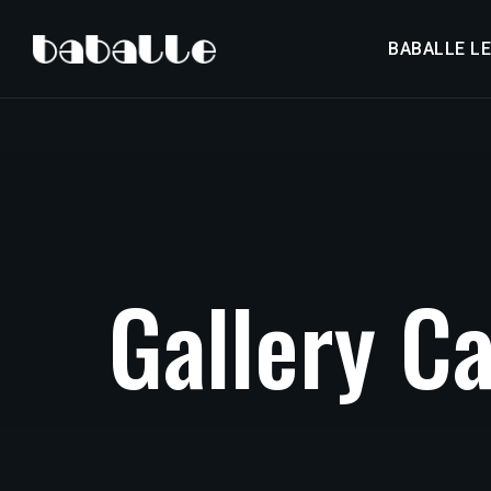
BABALLE L
G
a
l
l
e
r
y
C