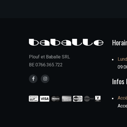
Horai
Plouf et Baballe SRL
Lund
BE 0766.365.722
09:00
Infos 
Acc
Acce