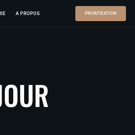
IE
A PROPOS
PRIVATISATION
J
O
U
R