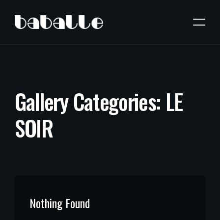
G
a
l
l
e
r
y
C
a
t
e
g
o
r
i
e
s
:
L
E
S
O
I
R
Nothing Found